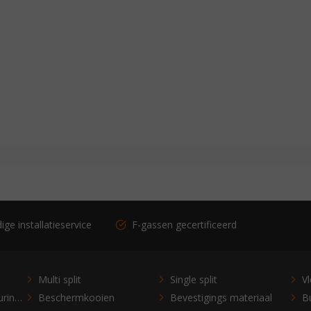
ge installatieservice
F-gassen gecertificeerd
Multi split
Single split
V
Bedieningen en besturingen
Beschermkooien
Bevestigings materiaal
Bu