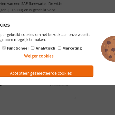
rzien van een SAE flarewartel. De witte
agen (µ >6000) en is geschikt voor
se BL-s1,d0 (EN13501-1+1A).
uper gebruikt cookies om het bezoek aan onze website
genaam mogelijk te maken.
Functioneel
Analytisch
Marketing
Weiger cookies
Accepteer geselecteerde cookies
DF
1688890kb