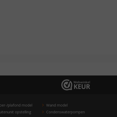
loer-/plafond model
Wand model
itenunit opstelling
Condenswaterpompen