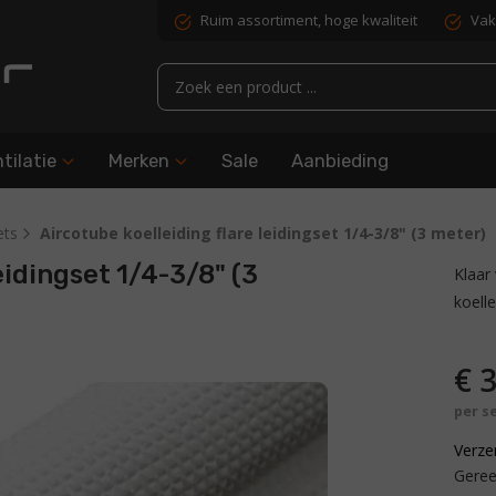
Ruim assortiment, hoge kwaliteit
Vak
tilatie
Merken
Sale
Aanbieding
ets
Aircotube koelleiding flare leidingset 1/4-3/8" (3 meter)
eidingset 1/4-3/8" (3
Klaar
koelle
€
3
per s
Verze
Geree