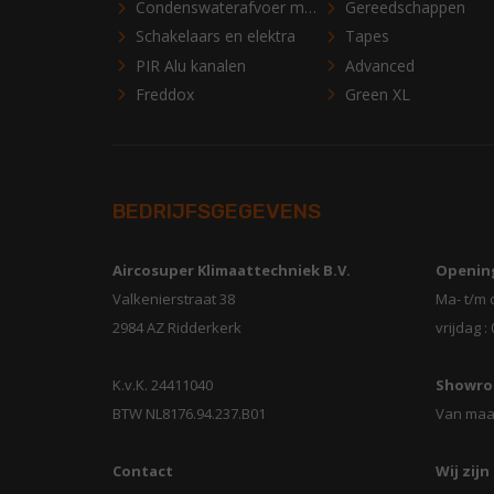
Condenswaterafvoer materialen
Gereedschappen
Schakelaars en elektra
Tapes
PIR Alu kanalen
Advanced
Freddox
Green XL
BEDRIJFSGEGEVENS
Aircosuper Klimaattechniek B.V.
Opening
Valkenierstraat 38
Ma- t/m 
2984 AZ Ridderkerk
vrijdag :
K.v.K. 24411040
Showro
BTW NL8176.94.237.B01
Van maa
Contact
Wij zijn