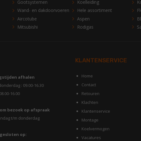
Gootsystemen
Koelleiding
K
Wand- en dakdoorvoeren
Hele assortiment
Fl
Aircotube
Aspen
B
Mitsubishi
Rodigas
S
KLANTENSERVICE
Home
stijden afhalen
Contact
donderdag : 09.00-16.30
 08.00-16.00
Retouren
Klachten
om bezoek op afspraak
Klantenservice
ndag t/m donderdag
Montage
Koelvermogen
 gesloten op:
Vacatures