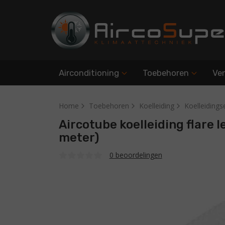
Airconditioning
Toebehoren
Ven
Home
Toebehoren
Koelleiding
Koelleidings
Aircotube koelleiding flare l
meter)
0 beoordelingen