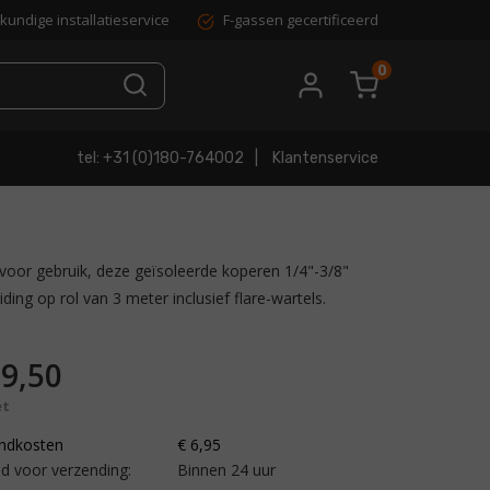
kundige installatieservice
F-gassen gecertificeerd
0
tel: +31 (0)180-764002
Klantenservice
 voor gebruik, deze geïsoleerde koperen 1/4"-3/8"
iding op rol van 3 meter inclusief flare-wartels.
9,50
et
ndkosten
€ 6,95
d voor verzending:
Binnen 24 uur