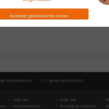
Accepteer geselecteerde cookies
ge installatieservice
F-gassen gecertificeerd
Multi split
Single split
V
Bedieningen en besturingen
Beschermkooien
Bevestigings materiaal
Bu