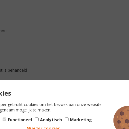
 hout
ut is behandeld
aten zijn voorgeboord*, complete
 een boor nodig.
uper gebruikt cookies om het bezoek aan onze website
, te bezichtigen in onze showroom.
genaam mogelijk te maken.
Functioneel
Analytisch
Marketing
Weiger cookies