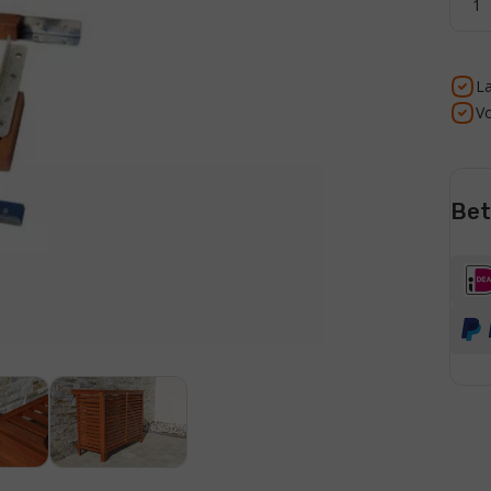
La
V
Beta