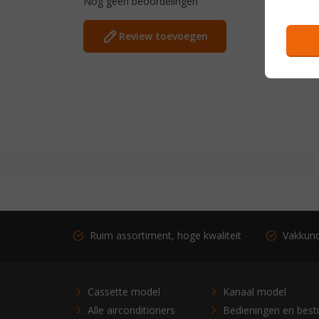
Nog geen beoordelingen
Review toevoegen
Ruim assortiment, hoge kwaliteit
Vakkundi
Cassette model
Kanaal model
Alle airconditioners