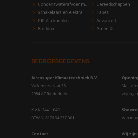
Condenswaterafvoer materialen
Gereedschappen
Schakelaars en elektra
Tapes
PIR Alu kanalen
Advanced
Freddox
Green XL
BEDRIJFSGEGEVENS
Aircosuper Klimaattechniek B.V.
Opening
Valkenierstraat 38
Ma- t/m 
2984 AZ Ridderkerk
vrijdag :
K.v.K. 24411040
Showro
BTW NL8176.94.237.B01
Van maa
Contact
Wij zijn