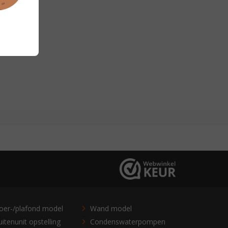
loer-/plafond model
Wand model
itenunit opstelling
Condenswaterpompen