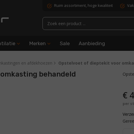
Ruim assortiment, hoge kwaliteit
Vak
tilatie
Merken
Sale
Aanbieding
kastingen en afdekhoezen
Opstelvoet of dieptekit voor omk
r omkasting behandeld
Opste
€
4
per s
Verze
Geree