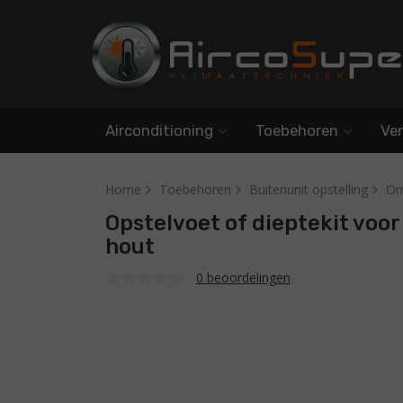
Airconditioning
Toebehoren
Ven
Home
Toebehoren
Buitenunit opstelling
Om
Opstelvoet of dieptekit voo
hout
0 beoordelingen