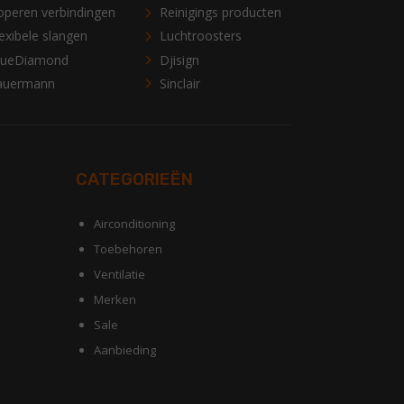
operen verbindingen
Reinigings producten
exibele slangen
Luchtroosters
lueDiamond
Djisign
auermann
Sinclair
CATEGORIEËN
Airconditioning
Toebehoren
Ventilatie
Merken
Sale
Aanbieding