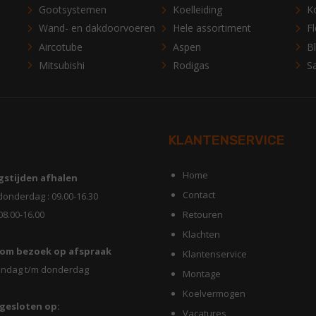
Gootsystemen
Koelleiding
K
Wand- en dakdoorvoeren
Hele assortiment
Fl
Aircotube
Aspen
B
Mitsubishi
Rodigas
S
KLANTENSERVICE
Home
stijden afhalen
Contact
donderdag : 09.00-16.30
 08.00-16.00
Retouren
Klachten
om bezoek op afspraak
Klantenservice
ndag t/m donderdag
Montage
Koelvermogen
 gesloten op:
Vacatures