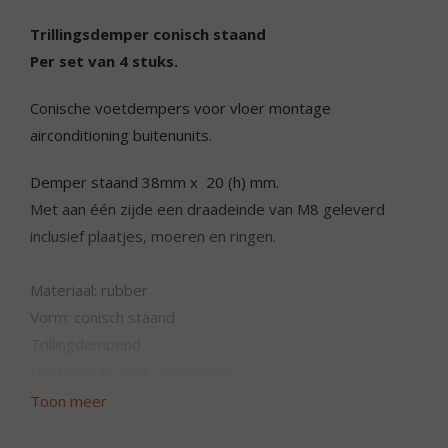
Trillingsdemper conisch staand
Per set van 4 stuks.
Conische voetdempers voor vloer montage
airconditioning buitenunits.
Demper staand 38mm x 20 (h) mm.
Met aan één zijde een draadeinde van M8 geleverd
inclusief plaatjes, moeren en ringen.
Materiaal: rubber
Vorm: conisch staand
Trillingdempend
Draagkracht: max. 150 kg/set
Toon meer